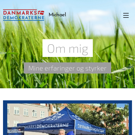
Michael
Rosenmark
Om mig
Mine erfaringer og styrker